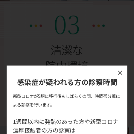
03
清潔な
院内環境
感染症が疑われる方の診察時間
院内の清掃はもちろん、
検査に使用したものは全て
新型コロナが5類に移行後もしばらくの間、時間帯分離に
徹底的に消毒・滅菌しています。
よる診察を行います。
1週間以内に発熱のあった方や新型コロナ
濃厚接触者の方の診察は