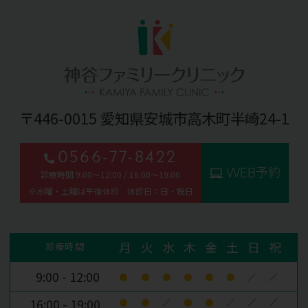
〒446-0015 愛知県安城市高木町半崎24-1
0566-77-8422
WEB予約
診療時間 9:00～12:00 / 16:00～19:00
※水曜・土曜は午後休診 休診日：日・祝日
月
火
水
木
金
土
日
祝
診療時間
9:00 - 12:00
●
●
●
●
●
●
／
／
16:00 - 19:00
●
●
／
●
●
／
／
／