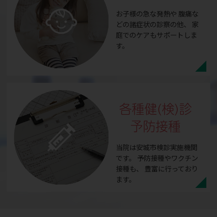
お子様の急な発熱や
腹痛な
どの諸症状の診察の他、
家
庭でのケアもサポートしま
す。
各種健(検)診
予防接種
当院は安城市検診実施機関
です。
予防接種やワクチン
接種も、
豊富に行っており
ます。