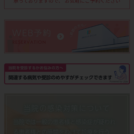
承っておりますので、
お気軽にご予約ください
新型コロナワクチン（令和7年度）の受け
付けは2月28日をもって終了いたします。
2026.01.31
令和8年1月31日（土）をもちまして、今
年度のインフルエンザ予防接種を終了い
たします。
当院の感染対策について
当院では一般の患者様と感染症が疑われ
る患者様との時間をわけて診療を行う