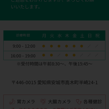
いいたします。
2026.05.01
令和8年度の（安城市）健康診査の受け付
けを開始しました。
月
火
水
木
金
土
日
祝
診療時間
詳しくは
こちら
9:00 - 12:00
※がん検診は、大腸がん、肺がん、胃が
●
●
●
●
●
●
／
／
ん（内視鏡）、前立腺がんを当院で実施
16:00 - 19:00
●
●
／
●
●
／
／
／
しています。
※受付時間は午前8:30～、午後15:45～
2026.02.27
令和7年度（安城市）健康診査の受け付け
〒446-0015
愛知県安城市高木町半崎24-1
は、令和8年2月27日をもって終了しまし
た。
胃カメラ
大腸カメラ
各種健診
2026.02.27