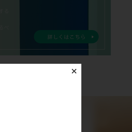
する
るべ