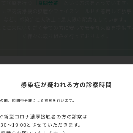
て診療を行う
「時間分離」
という方法をとっています。
内に空気清浄機の設置やフェイスシールドを着用して診察
など、感染症拡大防止に最大限の配慮をしています。
院にご来院いただく全ての方に安心で安全な医療を提供す
く様々な取り組みを行っております。
感染症が疑われる方の診察時間
POLICY
くの間、時間帯分離による診察を行います。
理念
や新型コロナ濃厚接触者の方の診察は
18:30～19:00とさせていただきます。
お電話をお願いいたします。）