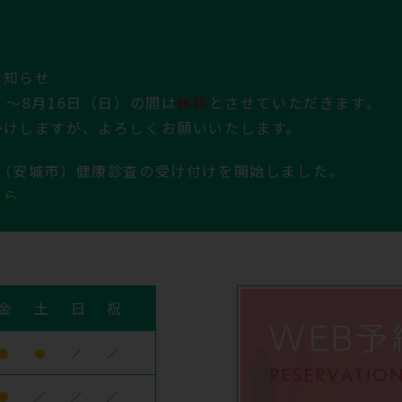
お知らせ
）～8月16日（日）の間は
休診
とさせていただきます。
かけしますが、よろしくお願いいたします。
の（安城市）健康診査の受け付けを開始しました。
ちら
は、大腸がん、肺がん、胃がん（内視鏡）、前立腺がんを
安城市）健康診査の受け付けは、令和8年2月27日をも
クチン（令和7年度）の受け付けは2月28日をもって終
金
土
日
祝
31日（土）をもちまして、今年度のインフルエンザ予防
●
●
／
／
●
／
／
／