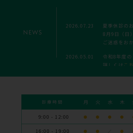
2026.07.23
夏季休診の
NEWS
8月9日（日
ご迷惑をお
2026.05.01
令和8年度
詳しくは
こ
※がん検診
2026.02.27
令和7年度（
2026.02.27
新型コロナワ
月
火
水
木
診療時間
2026.01.31
令和8年1月
9:00 - 12:00
●
●
●
●
16:00 - 19:00
●
●
／
●